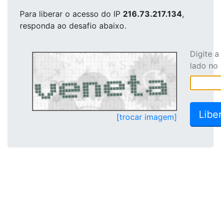
Para liberar o acesso
do IP
216.73.217.134
,
responda ao desafio abaixo.
Digite 
lado no
[trocar imagem]