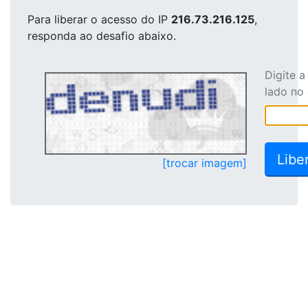
Para liberar o acesso
do IP
216.73.216.125
,
responda ao desafio abaixo.
Digite 
lado no
[trocar imagem]