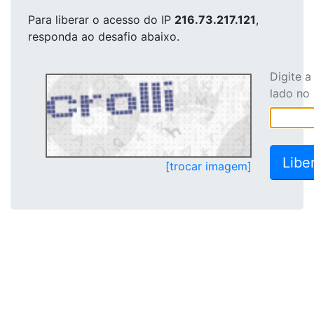
Para liberar o acesso
do IP
216.73.217.121
,
responda ao desafio abaixo.
Digite 
lado no
[trocar imagem]