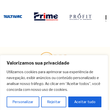
Valorizamos sua privacidade
Utilizamos cookies para aprimorar sua experiência de
navegação, exibir anúncios ou conteúdo personalizado e
Contato
analisar nosso tráfego. Ao clicar em “Aceitar todos”, você
concorda com nosso uso de cookies.
(11) 3259-9213
(11) 3259-8266
Personalizar
Rejeitar
Aceitar tudo
(11) 3120-6348