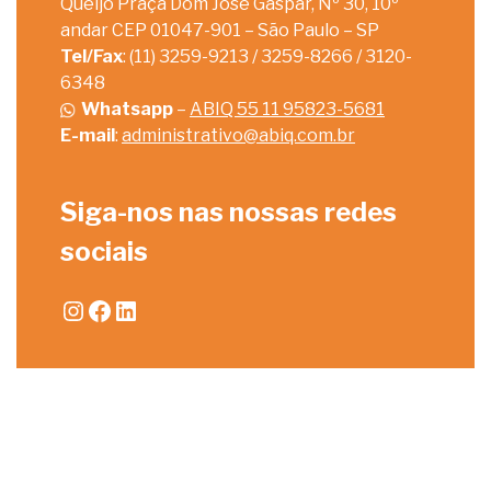
Queijo Praça Dom José Gaspar, Nº 30, 10º
andar CEP 01047-901 – São Paulo – SP
Tel/Fax
: (11) 3259-9213 / 3259-8266 / 3120-
6348
Whatsapp
–
ABIQ 55 11 95823-5681
E-mail
:
administrativo@abiq.com.br
Siga-nos nas nossas redes
sociais
Instagram
Facebook
LinkedIn