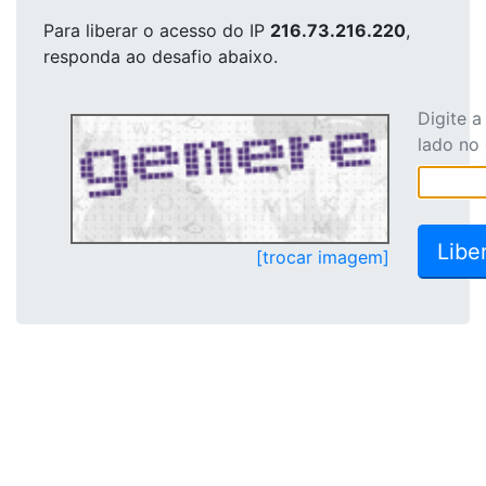
Para liberar o acesso
do IP
216.73.216.220
,
responda ao desafio abaixo.
Digite 
lado no
[trocar imagem]