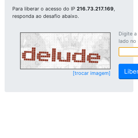
Para liberar o acesso
do IP
216.73.217.169
,
responda ao desafio abaixo.
Digite 
lado no
[trocar imagem]