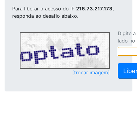
Para liberar o acesso
do IP
216.73.217.173
,
responda ao desafio abaixo.
Digite 
lado no
[trocar imagem]