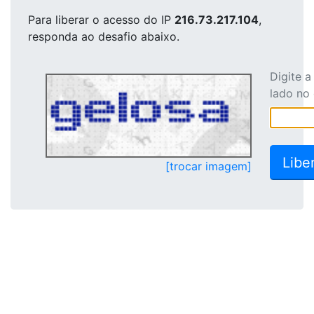
Para liberar o acesso
do IP
216.73.217.104
,
responda ao desafio abaixo.
Digite 
lado no
[trocar imagem]