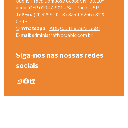
Queijo Praça Dom José Gaspar, Nº 30, 10º
andar CEP 01047-901 – São Paulo – SP
Tel/Fax
: (11) 3259-9213 / 3259-8266 / 3120-
6348
Whatsapp
–
ABIQ 55 11 95823-5681
E-mail
:
administrativo@abiq.com.br
Siga-nos nas nossas redes
sociais
Instagram
Facebook
LinkedIn