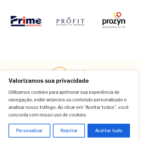
Valorizamos sua privacidade
Utilizamos cookies para aprimorar sua experiência de
navegação, exibir anúncios ou conteúdo personalizado e
Contato
analisar nosso tráfego. Ao clicar em “Aceitar todos”, você
concorda com nosso uso de cookies.
(11) 3259-9213
(11) 3259-8266
Personalizar
Rejeitar
Aceitar tudo
(11) 3120-6348