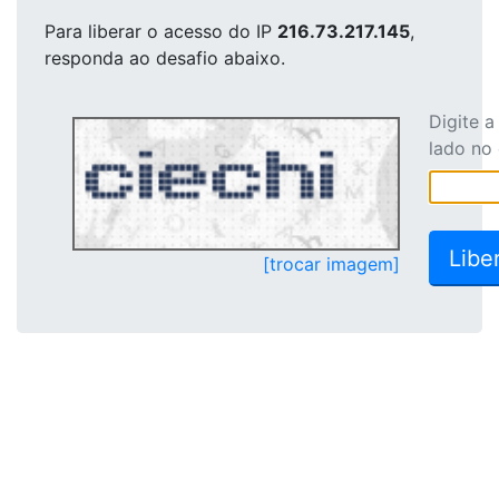
Para liberar o acesso
do IP
216.73.217.145
,
responda ao desafio abaixo.
Digite 
lado no
[trocar imagem]