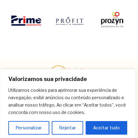
Valorizamos sua privacidade
Utilizamos cookies para aprimorar sua experiência de
navegação, exibir anúncios ou conteúdo personalizado e
Contato
analisar nosso tráfego. Ao clicar em “Aceitar todos”, você
concorda com nosso uso de cookies.
(11) 3259-9213
(11) 3259-8266
Personalizar
Rejeitar
Aceitar tudo
(11) 3120-6348