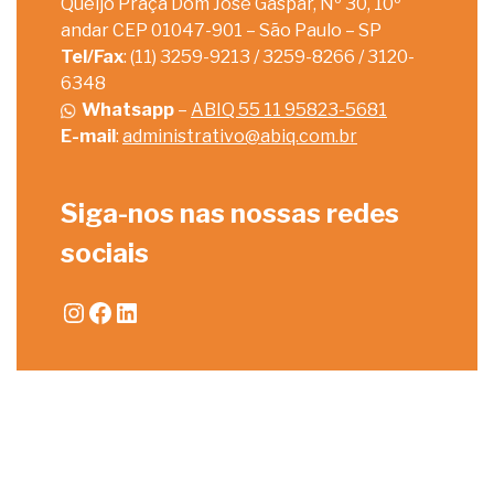
Queijo Praça Dom José Gaspar, Nº 30, 10º
andar CEP 01047-901 – São Paulo – SP
Tel/Fax
: (11) 3259-9213 / 3259-8266 / 3120-
6348
Whatsapp
–
ABIQ 55 11 95823-5681
E-mail
:
administrativo@abiq.com.br
Siga-nos nas nossas redes
sociais
Instagram
Facebook
LinkedIn