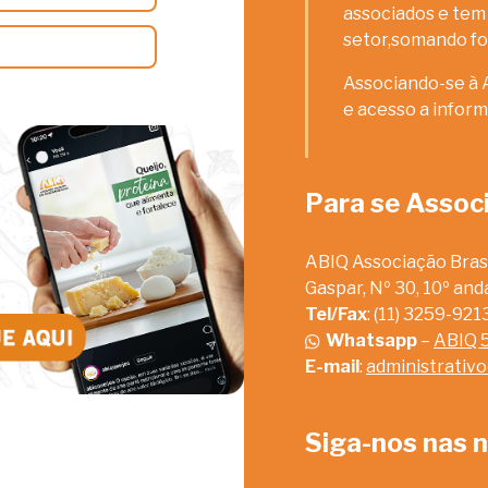
associados e tem 
setor,somando fo
Associando-se à 
e acesso a inform
Para se Assoc
ABIQ Associação Brasi
Gaspar, Nº 30, 10º an
Tel/Fax
: (11) 3259-92
Whatsapp
–
ABIQ 
E-mail
:
administrativ
Siga-nos nas n