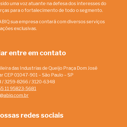
sido uma voz atuante na defesa dos interesses do
rças para o fortalecimento de todo o segmento.
ABIQ sua empresa contará com diversos serviços
ações exclusivas.
iar entre em contato
leira das Industrias de Queijo Praça Dom José
dar CEP 01047-901 – São Paulo – SP
13 / 3259-8266 / 3120-6348
55 11 95823-5681
o@abiq.com.br
ossas redes sociais