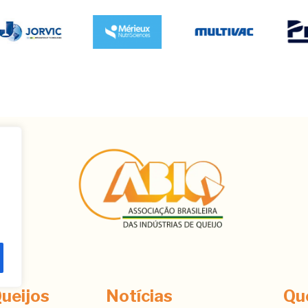
ê
ueijos
Notícias
Qu