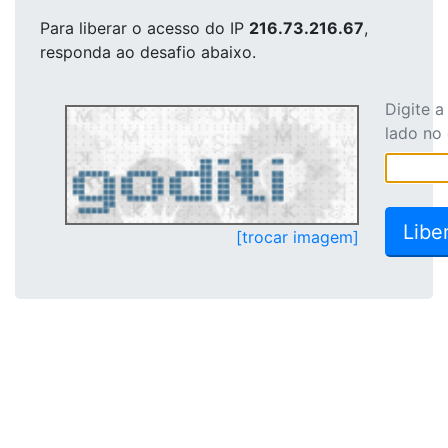
Para liberar o acesso
do IP
216.73.216.67
,
responda ao desafio abaixo.
Digite 
lado no
[trocar imagem]