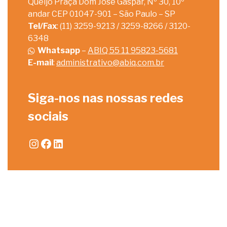
Queijo Praça Dom José Gaspar, Nº 30, 10º
andar CEP 01047-901 – São Paulo – SP
Tel/Fax
: (11) 3259-9213 / 3259-8266 / 3120-
6348
Whatsapp
–
ABIQ 55 11 95823-5681
E-mail
:
administrativo@abiq.com.br
Siga-nos nas nossas redes
sociais
Instagram
Facebook
LinkedIn