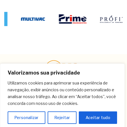
Valorizamos sua privacidade
Utilizamos cookies para aprimorar sua experiência de
navegação, exibir anúncios ou conteúdo personalizado e
Contato
analisar nosso tráfego. Ao clicar em “Aceitar todos”, você
concorda com nosso uso de cookies.
(11) 3259-9213
(11) 3259-8266
Personalizar
Rejeitar
Aceitar tudo
(11) 3120-6348