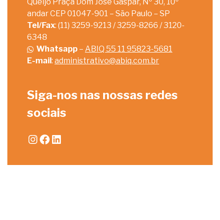
Queijo Praça Dom José Gaspar, Nº 30, 10º
andar CEP 01047-901 – São Paulo – SP
Tel/Fax
: (11) 3259-9213 / 3259-8266 / 3120-
6348
Whatsapp
–
ABIQ 55 11 95823-5681
E-mail
:
administrativo@abiq.com.br
Siga-nos nas nossas redes
sociais
Instagram
Facebook
LinkedIn