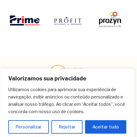
Valorizamos sua privacidade
Utilizamos cookies para aprimorar sua experiência de
navegação, exibir anúncios ou conteúdo personalizado e
Contato
analisar nosso tráfego. Ao clicar em “Aceitar todos”, você
concorda com nosso uso de cookies.
(11) 3259-9213
(11) 3259-8266
Personalizar
Rejeitar
Aceitar tudo
(11) 3120-6348