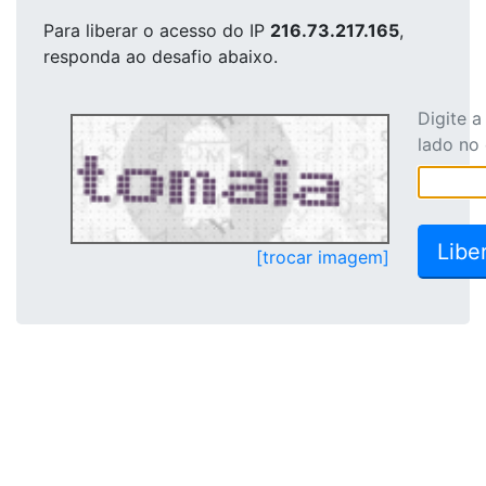
Para liberar o acesso
do IP
216.73.217.165
,
responda ao desafio abaixo.
Digite 
lado no
[trocar imagem]