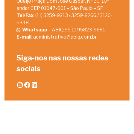
Queijo Praça Dom José Gaspar, Nº 30, 10º
andar CEP 01047-901 – São Paulo – SP
Tel/Fax
: (11) 3259-9213 / 3259-8266 / 3120-
6348
Whatsapp
–
ABIQ 55 11 95823-5681
E-mail
:
administrativo@abiq.com.br
Siga-nos nas nossas redes
sociais
Instagram
Facebook
LinkedIn