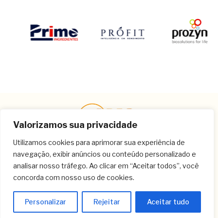
Valorizamos sua privacidade
Utilizamos cookies para aprimorar sua experiência de
navegação, exibir anúncios ou conteúdo personalizado e
Contato
analisar nosso tráfego. Ao clicar em “Aceitar todos”, você
concorda com nosso uso de cookies.
(11) 3259-9213
(11) 3259-8266
Personalizar
Rejeitar
Aceitar tudo
(11) 3120-6348