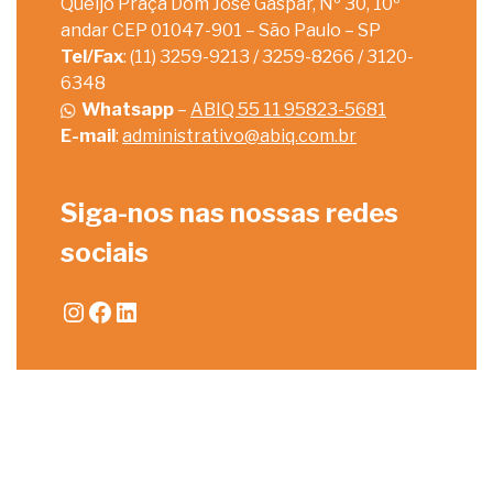
Queijo Praça Dom José Gaspar, Nº 30, 10º
andar CEP 01047-901 – São Paulo – SP
Tel/Fax
: (11) 3259-9213 / 3259-8266 / 3120-
6348
Whatsapp
–
ABIQ 55 11 95823-5681
E-mail
:
administrativo@abiq.com.br
Siga-nos nas nossas redes
sociais
Instagram
Facebook
LinkedIn