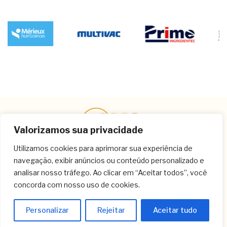
Valorizamos sua privacidade
Utilizamos cookies para aprimorar sua experiência de
navegação, exibir anúncios ou conteúdo personalizado e
Contato
analisar nosso tráfego. Ao clicar em “Aceitar todos”, você
concorda com nosso uso de cookies.
(11) 3259-9213
(11) 3259-8266
Personalizar
Rejeitar
Aceitar tudo
(11) 3120-6348