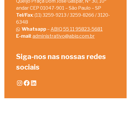
Queijo Praça Dom José Gaspar, Nº 30, 10º
andar CEP 01047-901 – São Paulo – SP
Tel/Fax
: (11) 3259-9213 / 3259-8266 / 3120-
6348
Whatsapp
–
ABIQ 55 11 95823-5681
E-mail
:
administrativo@abiq.com.br
Siga-nos nas nossas redes
sociais
Instagram
Facebook
LinkedIn