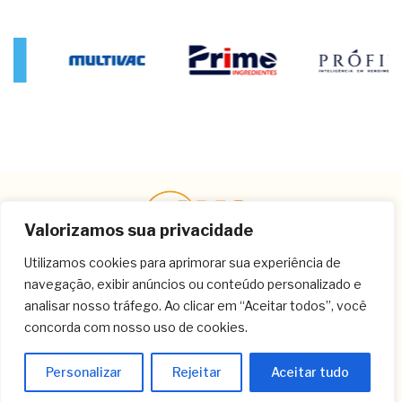
Valorizamos sua privacidade
Utilizamos cookies para aprimorar sua experiência de
navegação, exibir anúncios ou conteúdo personalizado e
Contato
analisar nosso tráfego. Ao clicar em “Aceitar todos”, você
concorda com nosso uso de cookies.
(11) 3259-9213
(11) 3259-8266
Personalizar
Rejeitar
Aceitar tudo
(11) 3120-6348