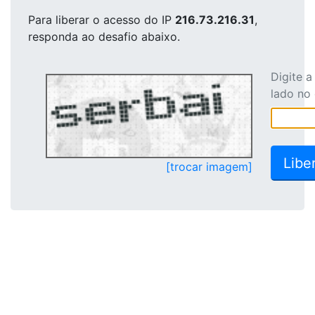
Para liberar o acesso
do IP
216.73.216.31
,
responda ao desafio abaixo.
Digite 
lado no
[trocar imagem]