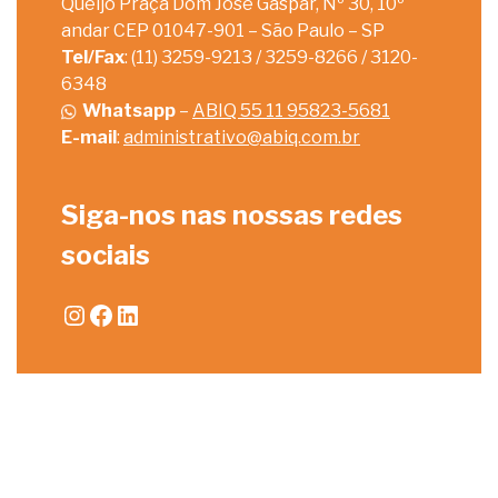
Queijo Praça Dom José Gaspar, Nº 30, 10º
andar CEP 01047-901 – São Paulo – SP
Tel/Fax
: (11) 3259-9213 / 3259-8266 / 3120-
6348
Whatsapp
–
ABIQ 55 11 95823-5681
E-mail
:
administrativo@abiq.com.br
Siga-nos nas nossas redes
sociais
Instagram
Facebook
LinkedIn