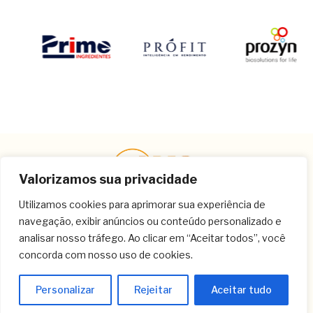
Valorizamos sua privacidade
Utilizamos cookies para aprimorar sua experiência de
navegação, exibir anúncios ou conteúdo personalizado e
Contato
analisar nosso tráfego. Ao clicar em “Aceitar todos”, você
concorda com nosso uso de cookies.
(11) 3259-9213
(11) 3259-8266
Personalizar
Rejeitar
Aceitar tudo
(11) 3120-6348