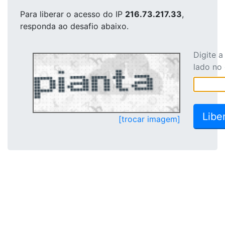
Para liberar o acesso
do IP
216.73.217.33
,
responda ao desafio abaixo.
Digite 
lado no
[trocar imagem]