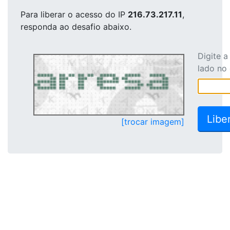
Para liberar o acesso
do IP
216.73.217.11
,
responda ao desafio abaixo.
Digite 
lado no
[trocar imagem]