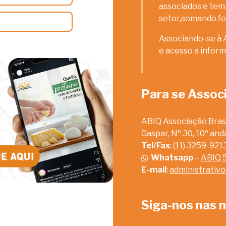
associados e tem 
setor,somando fo
Associando-se à 
e acesso a inform
Para se Assoc
ABIQ Associação Brasi
Gaspar, Nº 30, 10º an
Tel/Fax
: (11) 3259-92
Whatsapp
–
ABIQ 
E-mail
:
administrativ
Siga-nos nas n