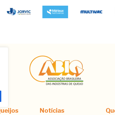
ê
ueijos
Notícias
Qu