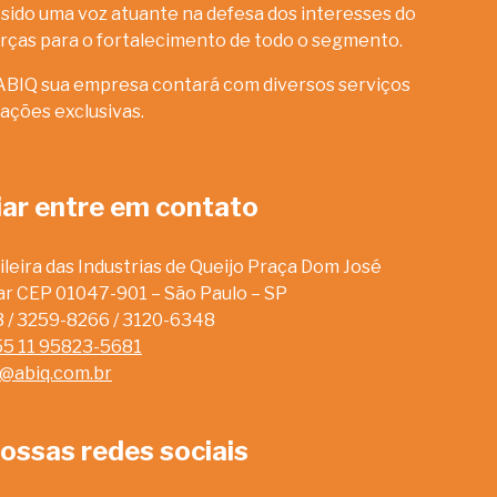
sido uma voz atuante na defesa dos interesses do
rças para o fortalecimento de todo o segmento.
ABIQ sua empresa contará com diversos serviços
ações exclusivas.
iar entre em contato
leira das Industrias de Queijo Praça Dom José
dar CEP 01047-901 – São Paulo – SP
13 / 3259-8266 / 3120-6348
55 11 95823-5681
o@abiq.com.br
ossas redes sociais