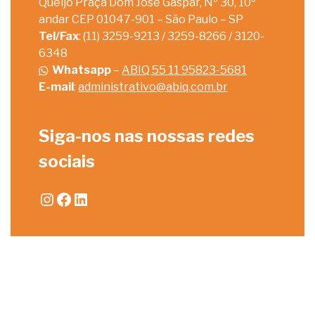
Queijo Praça Dom José Gaspar, Nº 30, 10º
andar CEP 01047-901 – São Paulo – SP
Tel/Fax
: (11) 3259-9213 / 3259-8266 / 3120-
6348
Whatsapp
–
ABIQ 55 11 95823-5681
E-mail
:
administrativo@abiq.com.br
Siga-nos nas nossas redes
sociais
Instagram
Facebook
LinkedIn