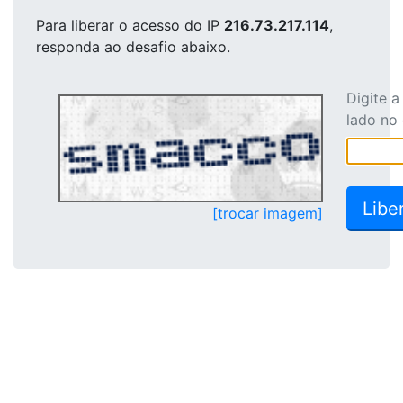
Para liberar o acesso
do IP
216.73.217.114
,
responda ao desafio abaixo.
Digite 
lado no
[trocar imagem]