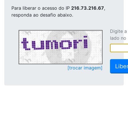
Para liberar o acesso
do IP
216.73.216.67
,
responda ao desafio abaixo.
Digite 
lado no
[trocar imagem]