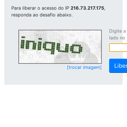
Para liberar o acesso
do IP
216.73.217.175
,
responda ao desafio abaixo.
Digite 
lado no
[trocar imagem]