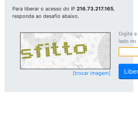
Para liberar o acesso
do IP
216.73.217.165
,
responda ao desafio abaixo.
Digite 
lado no
[trocar imagem]