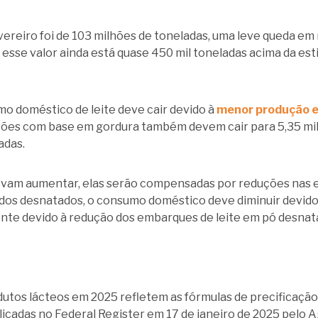
vereiro foi de 103 milhões de toneladas, uma leve queda em
 esse valor ainda está quase 450 mil toneladas acima da es
o doméstico de leite deve cair devido à
menor produção e
tações com base em gordura também devem cair para 5,35 mil
adas.
am aumentar, elas serão compensadas por reduções nas expo
idos desnatados, o consumo doméstico deve diminuir devid
nte devido à redução dos embarques de leite em pó desnatad
dutos lácteos em 2025 refletem as fórmulas de precificação
icadas no Federal Register em 17 de janeiro de 2025 pelo A