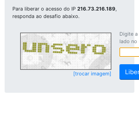
Para liberar o acesso
do IP
216.73.216.189
,
responda ao desafio abaixo.
Digite 
lado no
[trocar imagem]