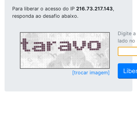
Para liberar o acesso
do IP
216.73.217.143
,
responda ao desafio abaixo.
Digite 
lado no
[trocar imagem]