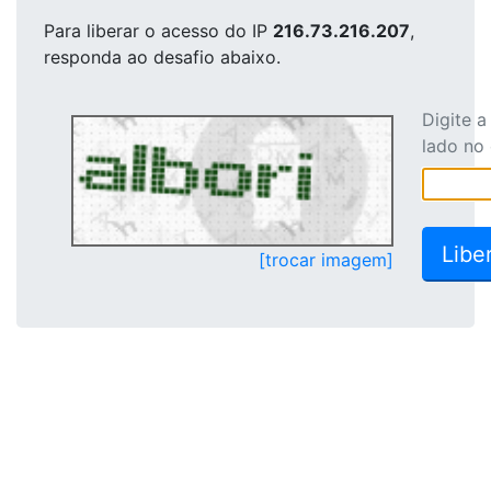
Para liberar o acesso
do IP
216.73.216.207
,
responda ao desafio abaixo.
Digite 
lado no
[trocar imagem]