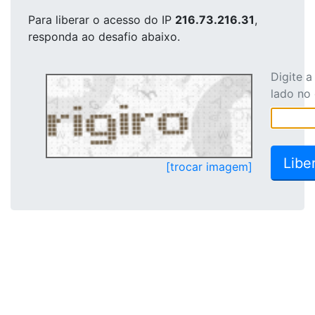
Para liberar o acesso
do IP
216.73.216.31
,
responda ao desafio abaixo.
Digite 
lado no
[trocar imagem]