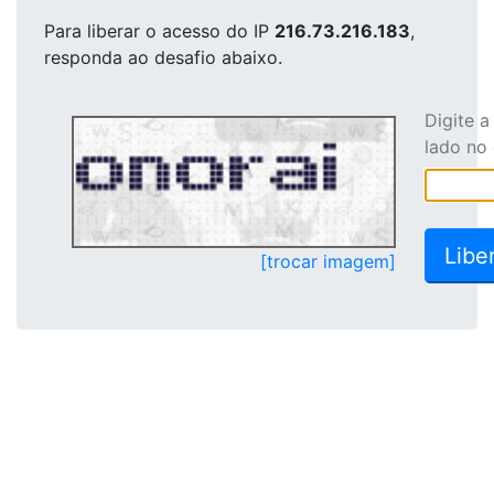
Para liberar o acesso
do IP
216.73.216.183
,
responda ao desafio abaixo.
Digite 
lado no
[trocar imagem]