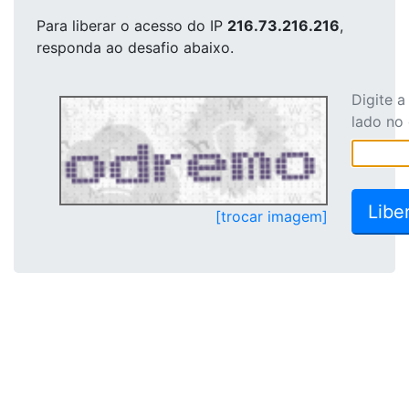
Para liberar o acesso
do IP
216.73.216.216
,
responda ao desafio abaixo.
Digite 
lado no
[trocar imagem]