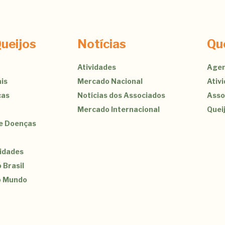
ueijos
Notícias
Qu
Atividades
Agen
is
Mercado Nacional
Ativ
cas
Notícias dos Associados
Asso
Mercado Internacional
Quei
de Doenças
sidades
 Brasil
o Mundo