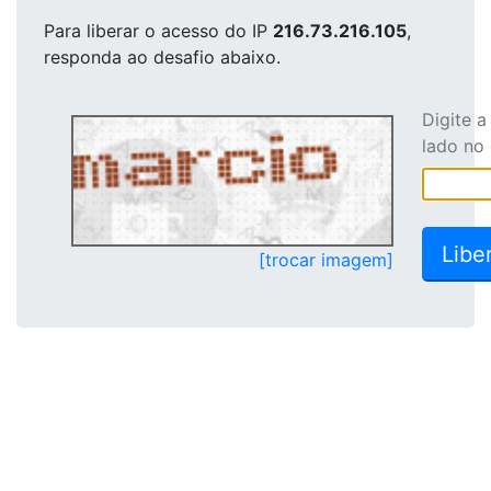
Para liberar o acesso
do IP
216.73.216.105
,
responda ao desafio abaixo.
Digite 
lado no
[trocar imagem]