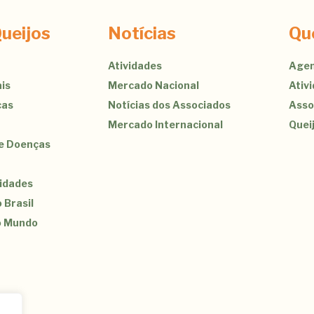
ueijos
Notícias
Qu
Atividades
Agen
is
Mercado Nacional
Ativ
cas
Notícias dos Associados
Asso
Mercado Internacional
Quei
de Doenças
sidades
 Brasil
o Mundo