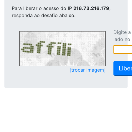
Para liberar o acesso
do IP
216.73.216.179
,
responda ao desafio abaixo.
Digite 
lado no
[trocar imagem]