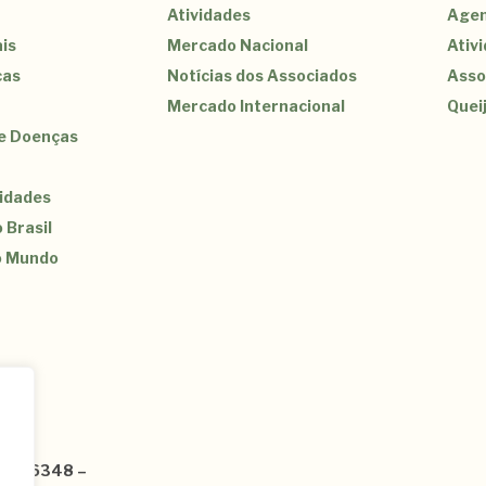
Atividades
Agen
is
Mercado Nacional
Ativ
cas
Notícias dos Associados
Asso
Mercado Internacional
Quei
de Doenças
sidades
 Brasil
o Mundo
3120-6348 –