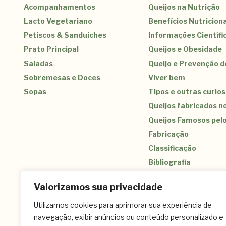
Acompanhamentos
Queijos na Nutrição
Lacto Vegetariano
Benefícios Nutriciona
Petiscos & Sanduiches
Informações Científi
Prato Principal
Queijos e Obesidade
Saladas
Queijo e Prevenção 
Sobremesas e Doces
Viver bem
Sopas
Tipos e outras curio
Queijos fabricados no
Queijos Famosos pel
Fabricação
Classificação
Bibliografia
Valorizamos sua privacidade
Utilizamos cookies para aprimorar sua experiência de
navegação, exibir anúncios ou conteúdo personalizado e
(11) 3259-9213 – (11) 3259-8266 – (11) 