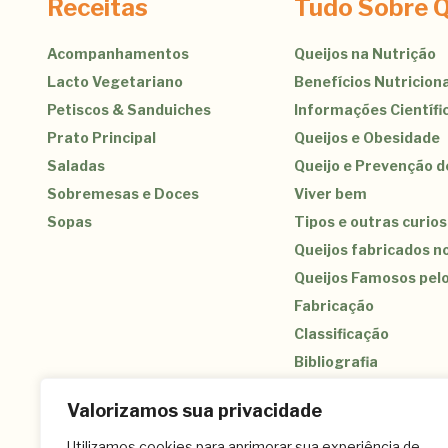
Receitas
Tudo Sobre Q
Acompanhamentos
Queijos na Nutrição
Lacto Vegetariano
Benefícios Nutriciona
Petiscos & Sanduiches
Informações Científi
Prato Principal
Queijos e Obesidade
Saladas
Queijo e Prevenção 
Sobremesas e Doces
Viver bem
Sopas
Tipos e outras curio
Queijos fabricados no
Queijos Famosos pel
Fabricação
Classificação
Bibliografia
Valorizamos sua privacidade
Utilizamos cookies para aprimorar sua experiência de