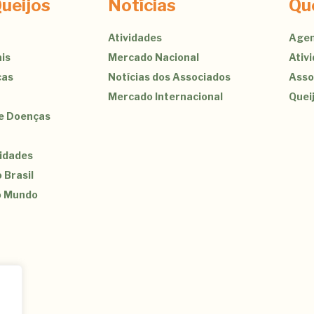
ueijos
Notícias
Qu
Atividades
Agen
is
Mercado Nacional
Ativ
cas
Notícias dos Associados
Asso
Mercado Internacional
Quei
de Doenças
sidades
 Brasil
o Mundo