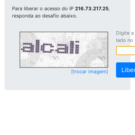
Para liberar o acesso
do IP
216.73.217.25
,
responda ao desafio abaixo.
Digite 
lado no
[trocar imagem]