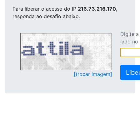
Para liberar o acesso
do IP
216.73.216.170
,
responda ao desafio abaixo.
Digite 
lado no
[trocar imagem]