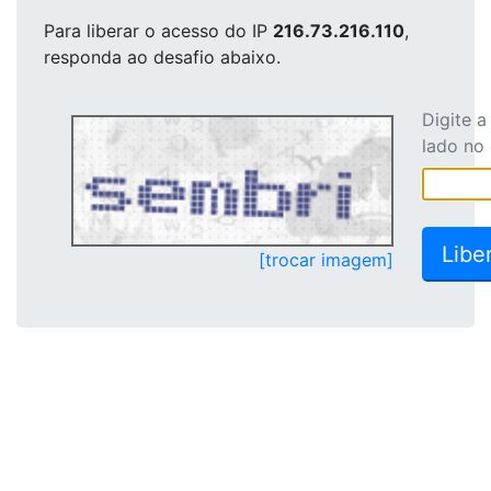
Para liberar o acesso
do IP
216.73.216.110
,
responda ao desafio abaixo.
Digite 
lado no
[trocar imagem]