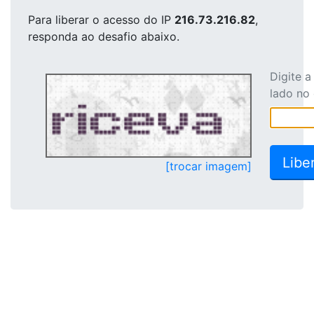
Para liberar o acesso
do IP
216.73.216.82
,
responda ao desafio abaixo.
Digite 
lado no
[trocar imagem]