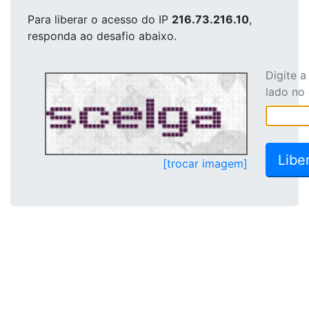
Para liberar o acesso
do IP
216.73.216.10
,
responda ao desafio abaixo.
Digite 
lado no
[trocar imagem]