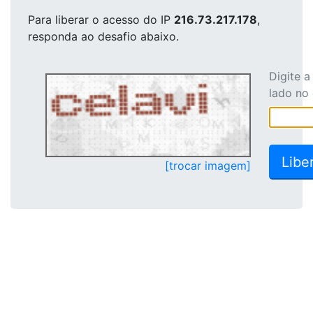
Para liberar o acesso
do IP
216.73.217.178
,
responda ao desafio abaixo.
Digite 
lado no
[trocar imagem]