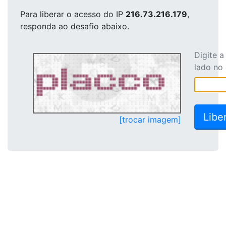
Para liberar o acesso
do IP
216.73.216.179
,
responda ao desafio abaixo.
Digite 
lado no
[trocar imagem]