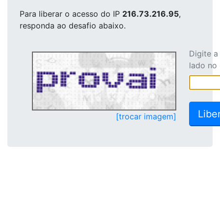
Para liberar o acesso
do IP
216.73.216.95
,
responda ao desafio abaixo.
Digite 
lado no
[trocar imagem]